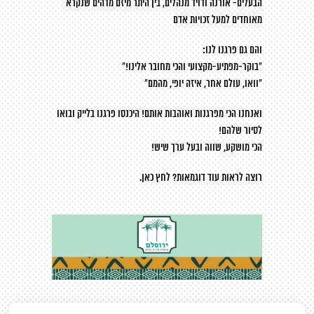
הבעלים- אורנה ודויד מנהלים, בין היתר מיזם מדהים שנקרא
מאוחדים למעל זכויות אדם
והם גם פרגנו לנו:
"בוקר-מפתיע-מקצועי והכי מחובר אלינו!"
"וואו, עולם אחר, איזה יופי, מהמם"
ואנחנו הכי מפרגנות ואוהבות אותם! היכנסו פרגנו בלייק ובואו
לסיור שלהם!
הכי מושקע, שווה ובעל ערך שיש!
רוצה לראות עוד דוגמאות?
לחץ כאן
.