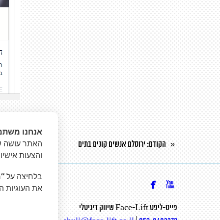
אנחנו משתמ
האתר עושה שי
הקודם
: ירוסלם אנשים קונים בתים
הבא
: אהוד המאירי ו
«
והצעות אישיו
בלחיצה על
“מ


את העוגיות ה
פייס-ליפט Face-Lift שיווק דיגיטלי