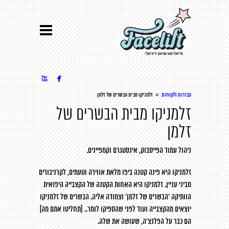


»
עבודות ולקוחות
זלמניקו מבית הבשרים של זלמן
זלמניקו מבית הבשרים של
זלמן
ניהול
עמוד הפייסבוק
,
אינסטגרם
וקמפיינים.
זלמניקו היא פינה קטנה ביפו מלאת אווירה וטעמים, לקרניבורים
מביני עניין. זלמניקו היא האחות הקטנה של הקצבייה היפואית
הוותיקה ’הבשרים של זלמן‘ וצמודה אליה. הבשרים של זלמניקו
יוצאים מהקצבייה ועוד לפני שהספיקו לומר.. [תחליטו אתם מה]
הם כבר על הפלנצ‘ה, שעושה את שלה.