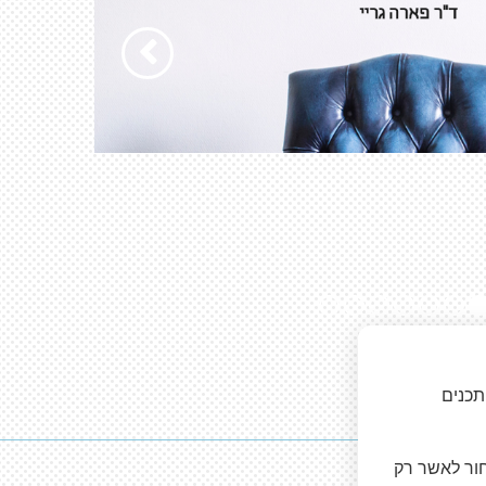
הבא
7
6
5
4
3
2
תכנים
חור לאשר רק