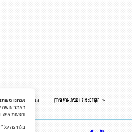
אנחנו משתמ
הקודם
: אוליו מבית ארץ הירדן
«
הבא
: 3Block חליפת הגנה למעלית ומוצרי הגנה לתעשיית הבנייה
האתר עושה שי
והצעות אישיו
בלחיצה על
“מ

