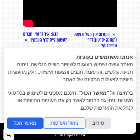
«
הבא
: איך להזמין חברים
הקודם
: איך מעלים פוסט
»
(תמונה /סרטון)לדף
לעשות לייק לדף העסקי?
הפייסבוק?
אנחנו משתמשים בעוגיות
האתר עושה שימוש בעוגיות לשיפור חוויית הגלישה, ניתוח
תנועת גולשים, והתאמת תכנים והצעות אישיות. חלק מהעוגיות
חיוניות לפעילות התקינה של האתר.


בלחיצה על
“מאשר הכול”
, הינכם מסכימים לשימוש בכל סוגי
העוגיות. ניתן גם לבחור לאשר רק את העוגיות החיוניות או
פייס-ליפט Face-Lift שיווק דיגיטלי
לנהל את ההעדפות שלכם.
shuli@face-lift.co.il
|
052-8403372
סירוב
ניהול העדפות
מאשר הכל
folyou
חיפ
מערכת להקמת אתרים